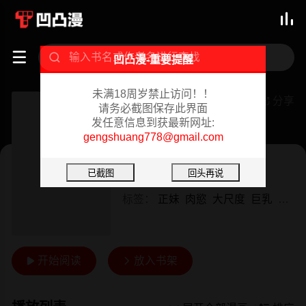



凹凸漫-重要提醒
未满18周岁禁止访问！！
衣锦还乡
分享

请务必截图保存此界面
发任意信息到获最新网址:
连载中 08-04
gengshuang778@gmail.com
韩漫
作者：
naru&挥羚羊
标签：
正妹
肉慾
大尺度
巨乳
有夫
开始阅读
放入书架

