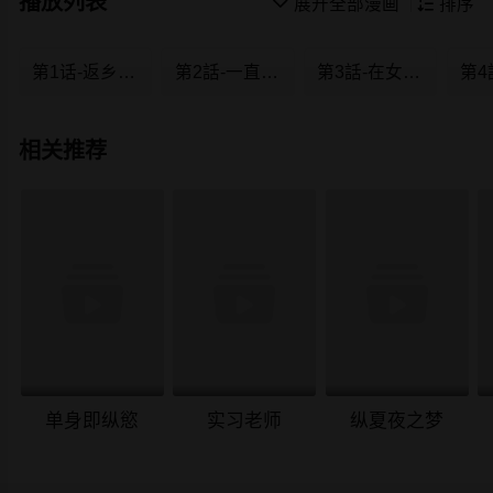
播放列表

展开全部漫画

排序
第1话-返乡的游子
第2話-一直很想吸阿姨的奶
第3話-在女兒面前亂來的母親
相关推荐
单身即纵慾
实习老师
纵夏夜之梦