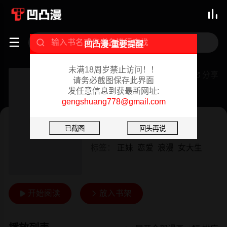



凹凸漫-重要提醒
未满18周岁禁止访问！！
社团学姊
分享

请务必截图保存此界面
发任意信息到获最新网址:
已完结 06/15/2025
gengshuang778@gmail.com
韩漫
作者：
QRQ&Shrinell
标签：
正妹
恋爱
浪漫
女大生
开始阅读
放入书架

