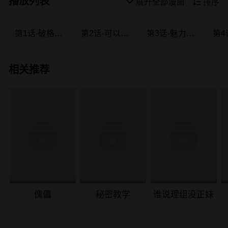
播放列表

展开全部漫画

排序
第1话-破格演出的舞台剧
第2话-可以边摸你胸部边插你吗
第3话-魅力无限的社团社长
相关推荐
傀儡
秘密教学
谁说理组没正妹