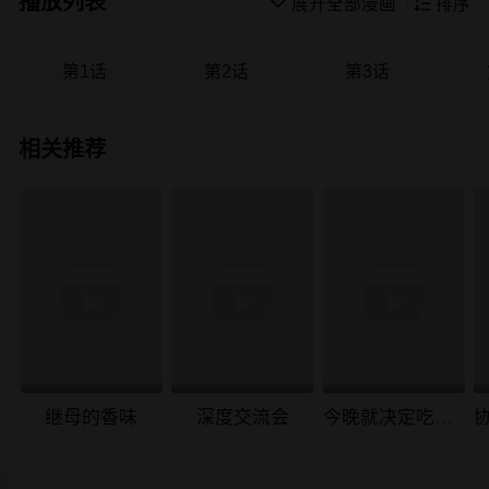
播放列表

展开全部漫画

排序
第1话
第2话
第3话
相关推荐
继母的香味
深度交流会
今晚就决定吃你了