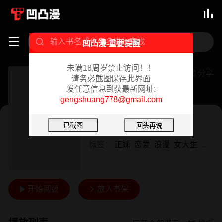



凹凸漫-重要提醒
未满18周岁禁止访问！！
我的傻瓜男友
分享

请务必截图保存此界面
发任意信息到获最新网址:
连载中 02-07
gengshuang778@gmail.com
韩漫
作者：
Yoon Par
标签：
正妹
恋爱
浪漫
女大生
同居
开始阅读
放入书架

