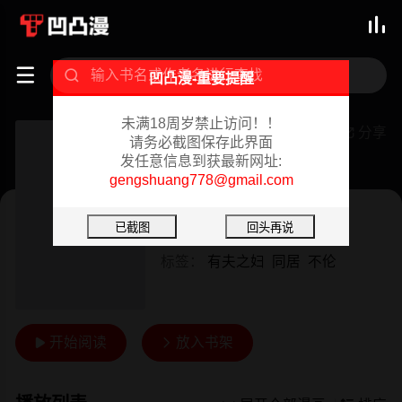



凹凸漫-重要提醒
未满18周岁禁止访问！！
姊夫,硬起来
分享

请务必截图保存此界面
发任意信息到获最新网址:
已完结 02/18/2024
gengshuang778@gmail.com
韩漫
作者：
纯情小姨子&贤琳
标签：
有夫之妇
同居
不伦
开始阅读
放入书架

