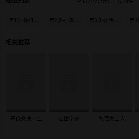
播放列表

展开全部漫画

排序
第1话-你知道我喜欢你哪一点吗?
第2话-小姨子的诱惑
第3话-昨晚没发生什么事吧?
相关推荐
等价交换人生
社团学姊
私宅女主人