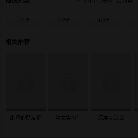
播放列表

展开全部漫画

排序
第1章
第2章
第3章
相关推荐
继母的朋友们
海女实习生
深度交流会