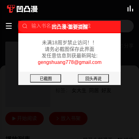



凹凸漫-重要提醒
未满18周岁禁止访问！！
探视
分享

请务必截图保存此界面
发任意信息到获最新网址:
已完结 02/18/2024
gengshuang778@gmail.com
韩漫
作者：
单打
标签：
女大生
同居
好友
开始阅读
放入书架

