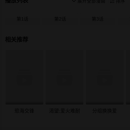
播放列表

展开全部漫画

排序
第1话
第2话
第3话
相关推荐
慾海交锋
渴望:爱火难耐
分组换换爱