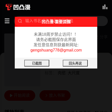



凹凸漫-重要提醒
未满18周岁禁止访问！！
崔强性气与朴银慧
分享

请务必截图保存此界面
发任意信息到获最新网址:
已完结 02/18/2024
gengshuang778@gmail.com
韩漫
作者：
乡里一条街队长
标签：
肉慾
大尺度
开始阅读
放入书架

