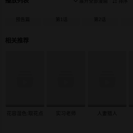
播放列表

展开全部漫画

排序
预告篇
第1话
第2话
相关推荐
花容湿色:取花点
实习老师
人妻猎人