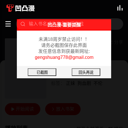



凹凸漫-重要提醒
未满18周岁禁止访问！！
单亲老爸不好当
分享

请务必截图保存此界面
发任意信息到获最新网址:
已完结 02/18/2024
gengshuang778@gmail.com
韩漫
作者：
Red|P
标签：
正妹
狗血剧
不伦
开始阅读
放入书架

