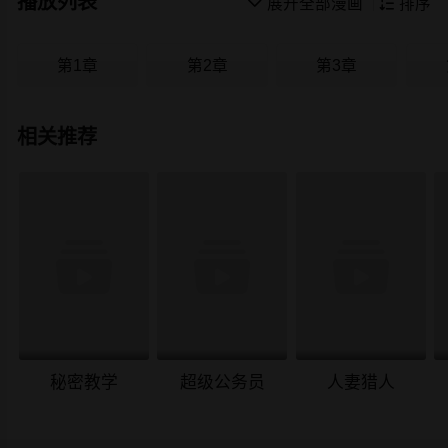
播放列表

展开全部漫画

排序
第1章
第2章
第3章
相关推荐
秘密教学
超级公务员
人妻猎人