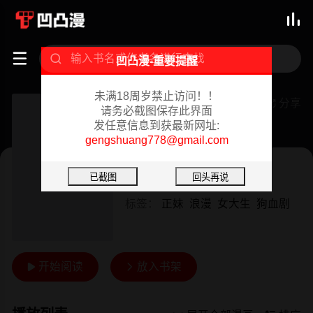



凹凸漫-重要提醒
未满18周岁禁止访问！！
保镳真难当
分享

请务必截图保存此界面
发任意信息到获最新网址:
已完结 02/18/2024
gengshuang778@gmail.com
韩漫
作者：
保镳真难当
标签：
正妹
浪漫
女大生
狗血剧
开始阅读
放入书架

