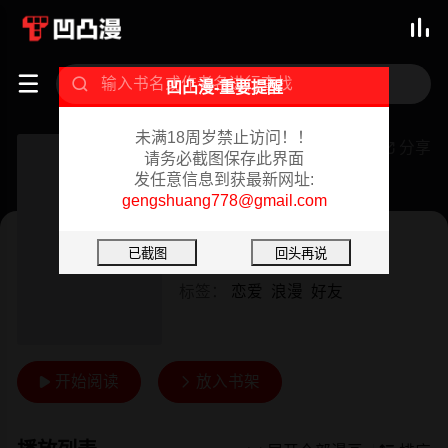



凹凸漫-重要提醒
未满18周岁禁止访问！！
小一轮的纯爱女孩
分享

请务必截图保存此界面
发任意信息到获最新网址:
已完结 02/18/2024
gengshuang778@gmail.com
韩漫
作者：
柚子
标签：
恋爱
浪漫
好友
开始阅读
放入书架

