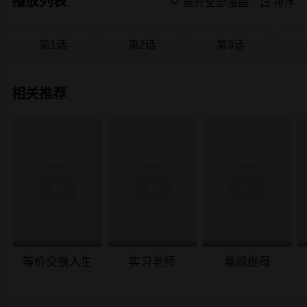
播放列表

展开全部漫画

排序
第1话
第2话
第3话
相关推荐
等价交换人生
实习老师
童颜继母