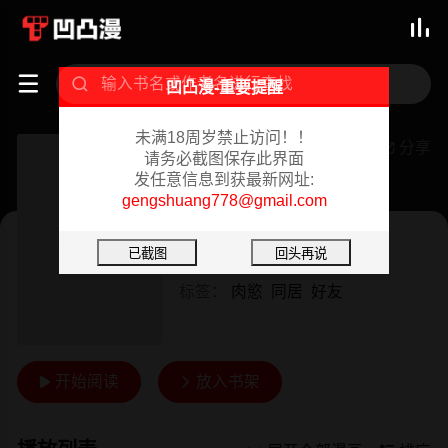



凹凸漫-重要提醒
未满18周岁禁止访问！！
情事物语Second
分享

请务必截图保存此界面
发任意信息到获最新网址:
连载中 02/18/2024
gengshuang778@gmail.com
韩漫
作者：
色狼 肥皂
标签：
肉慾
同居
好友
开始阅读
放入书架

