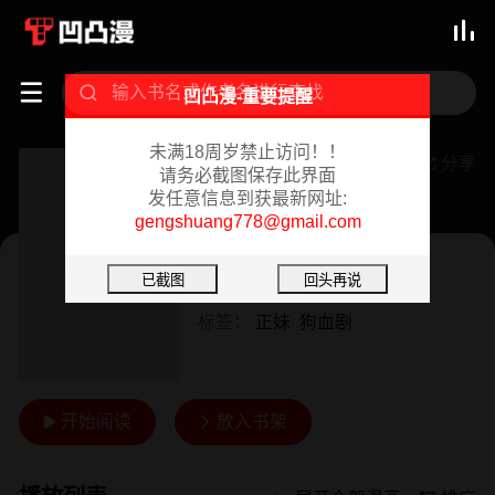



凹凸漫-重要提醒
未满18周岁禁止访问！！
二十岁
分享

请务必截图保存此界面
发任意信息到获最新网址:
已完结 02/08/2024
gengshuang778@gmail.com
韩漫
作者：
黑帖
标签：
正妹
狗血剧
开始阅读
放入书架

