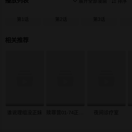
播放列表

展开全部漫画

排序
第1话
第2话
第3话
相关推荐
谁说理组没正妹
赎罪营01-74正传+外传
夜间诊疗室