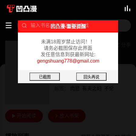



凹凸漫-重要提醒
未满18周岁禁止访问！！
儿媳妇
分享

请务必截图保存此界面
发任意信息到获最新网址:
已完结 02/08/2024
gengshuang778@gmail.com
韩漫
作者：
可可朵儿 Sunny
标签：
肉慾
有夫之妇
不伦
开始阅读
放入书架

