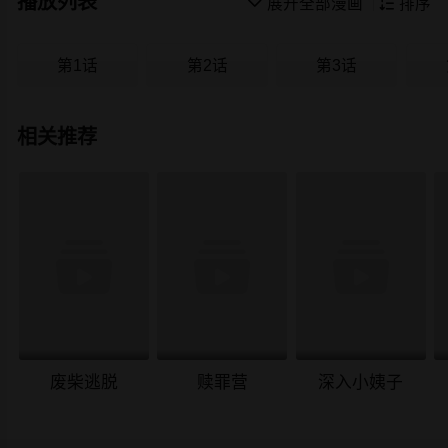
播放列表

展开全部漫画

排序
第1话
第2话
第3话
相关推荐
废柴逃脱
赎罪营
深入小姨子