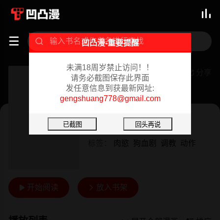



凹凸漫-重要提醒
未满18周岁禁止访问！！
Revenge（复仇无删减）
分享

请务必截图保存此界面
发任意信息到获最新网址:
已完结 02/08/2024
gengshuang778@gmail.com
韩漫
作者：
P&朴敏
标签：
肉慾
狗血剧
调教
动作
开始阅读
放入书架

