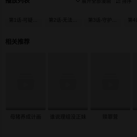
播放列表

展开全部漫画

排序
第1话-可疑的USB
第2话-无法信任的警察
第3话-守护幸福
相关推荐
母猪养成计画
谁说理组没正妹
赎罪营