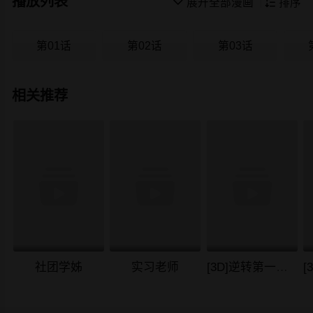
播放列表

展开全部漫画

排序
第01话
第02话
第03话
相关推荐
社团学姊
实习老师
[3D]逆转第一季[完整版]