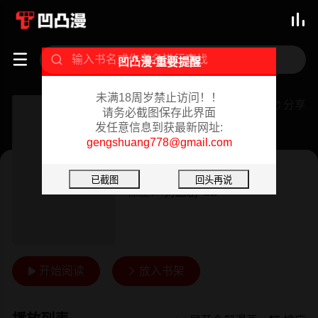



凹凸漫-重要提醒
未满18周岁禁止访问！！
[3D]精灵救世主
分享

请务必截图保存此界面
发任意信息到获最新网址:
已完结 02/07/2024
gengshuang778@gmail.com
作者：
不知名作者
标签：
狗血剧
3D
开始阅读
放入书架

