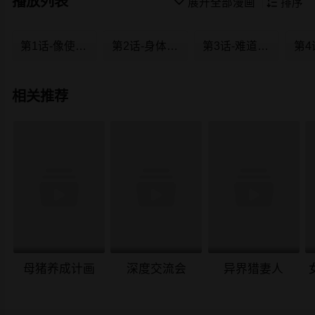
播放列表

展开全部漫画

排序
第1话-像使唤一条狗一样
第2话-身体好想要
第3话-难道是去酒店？
相关推荐
母猪养成计画
深度交流会
异界猎妻人