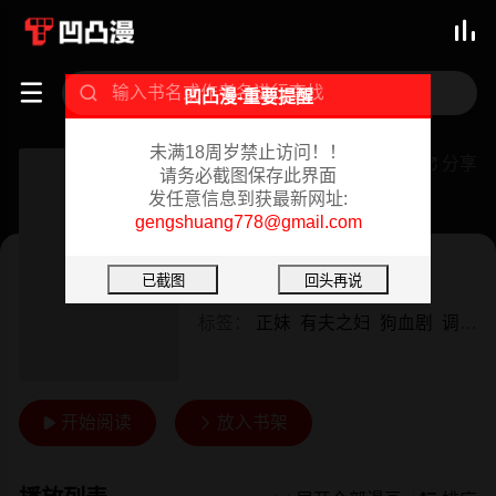



凹凸漫-重要提醒
未满18周岁禁止访问！！
亲密的家庭
分享

请务必截图保存此界面
发任意信息到获最新网址:
连载中 02/07/2024
gengshuang778@gmail.com
韩漫
作者：
火猫&凯瑞
标签：
正妹
有夫之妇
狗血剧
调教
开始阅读
放入书架

