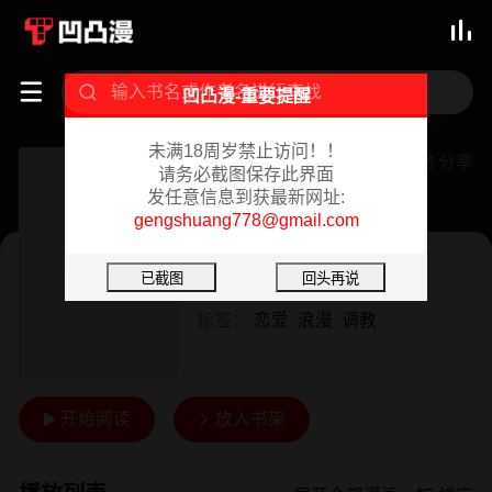



凹凸漫-重要提醒
未满18周岁禁止访问！！
甜美女孩
分享

请务必截图保存此界面
发任意信息到获最新网址:
已完结 02/07/2024
gengshuang778@gmail.com
韩漫
作者：
HURUKKU
标签：
恋爱
浪漫
调教
开始阅读
放入书架

