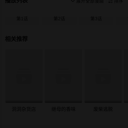
播放列表

展开全部漫画

排序
第1话
第2话
第3话
相关推荐
洞洞杂货店
继母的香味
废柴逃脱