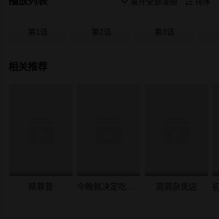
播放列表

展开全部漫画

排序
第1话
第2话
第3话
相关推荐
赎罪营
今晚就决定吃你了
洞洞杂货店