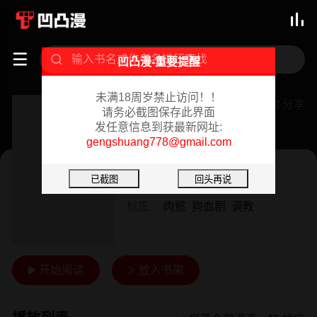



凹凸漫-重要提醒
未满18周岁禁止访问！！
诱惑放硬机
分享

请务必截图保存此界面
发任意信息到获最新网址:
已完结 02/07/2024
gengshuang778@gmail.com
韩漫
作者：
育政
标签：
肉慾
狗血剧
调教
开始阅读
放入书架

