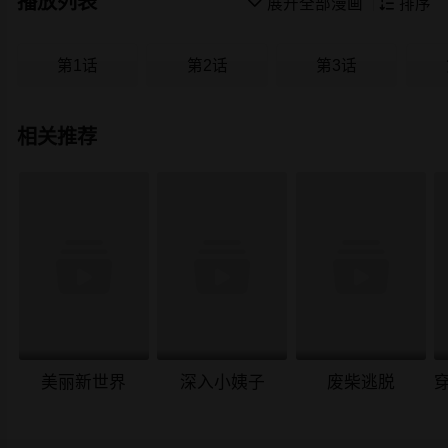
播放列表

展开全部漫画

排序
第1话
第2话
第3话
相关推荐
美丽新世界
深入小姨子
废柴逃脱