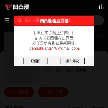



凹凸漫-重要提醒
未满18周岁禁止访问！！
为爱而生法兰克赵
分享

请务必截图保存此界面
发任意信息到获最新网址:
已完结 02/07/2024
gengshuang778@gmail.com
韩漫
作者：
SOSO
标签：
恋爱
浪漫
女大生
开始阅读
放入书架

