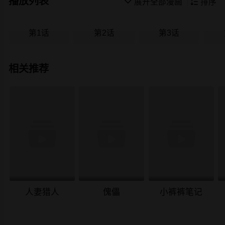
播放列表

展开全部漫画

排序
第1话
第2话
第3话
相关推荐
人妻猎人
傀儡
小裤裤笔记