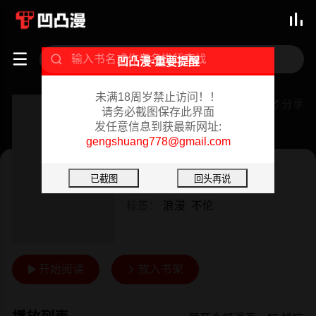



凹凸漫-重要提醒
未满18周岁禁止访问！！
我的继妹好善良
分享

请务必截图保存此界面
发任意信息到获最新网址:
已完结 02/07/2024
gengshuang778@gmail.com
韩漫
作者：
FACON
标签：
浪漫
不伦
开始阅读
放入书架

