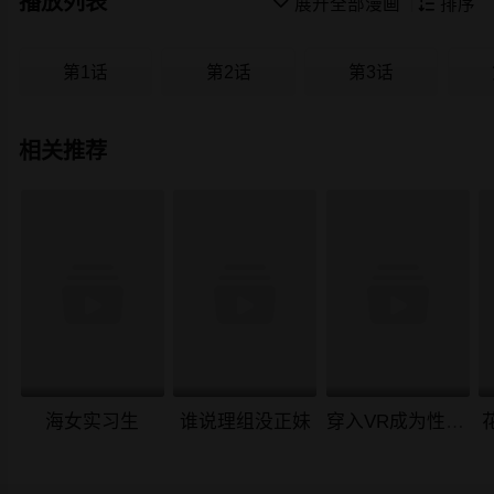
播放列表

展开全部漫画

排序
第1话
第2话
第3话
相关推荐
海女实习生
谁说理组没正妹
穿入VR成为性域猎人