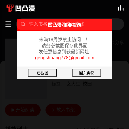



凹凸漫-重要提醒
未满18周岁禁止访问！！
沉重的学分
分享

请务必截图保存此界面
发任意信息到获最新网址:
已完结 02/07/2024
gengshuang778@gmail.com
韩漫
作者：
FACON
标签：
女大生
校园
开始阅读
放入书架

