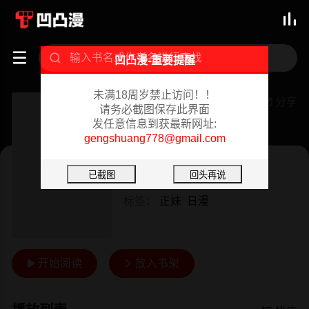



凹凸漫-重要提醒
未满18周岁禁止访问！！
[和原ヨウ]ふたなり娘と学园ハーレム[不咕鸟汉化组]
分享

请务必截图保存此界面
发任意信息到获最新网址:
已完结 02/18/2024
gengshuang778@gmail.com
日漫
短篇
作者：
Hentai
标签：
正妹
日漫
开始阅读
放入书架

