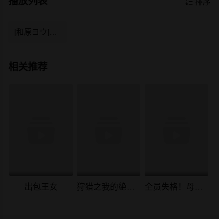
播放列表

排序
[和原ヨウ]ふたなり娘と学园ハーレム[不咕鸟汉化组]
相关推荐
出包王女
狩猎之我的絶美老板
全员失格！母猪妈妈调教日记