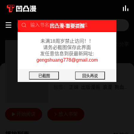



凹凸漫-重要提醒
未满18周岁禁止访问！！
[短篇]优雅的性(SPY×FAMILY)[ぎんハハ]エレガントセックス[中国语]
分享

请务必截图保存此界面
发任意信息到获最新网址:
已完结 02/18/2024
gengshuang778@gmail.com
日漫
短篇
作者：
ぎんハハ
标签：
正妹
出版漫画
浪漫
狗血剧
开始阅读
放入书架

