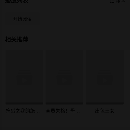
播放列表

排序
开始阅读
相关推荐
狩猎之我的絶美老板
全员失格！母猪妈妈调教日记
出包王女