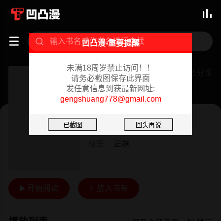



凹凸漫-重要提醒
未满18周岁禁止访问！！
Chuchu0526xChenbb816 The close contact of two cats
分享

请务必截图保存此界面
发任意信息到获最新网址:
已完结 02/18/2024
gengshuang778@gmail.com
真人
短篇
作者：
桃桃漫画
标签：
正妹
开始阅读
放入书架

