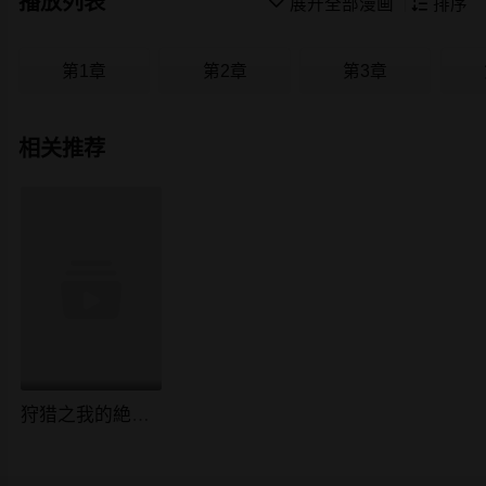
播放列表

展开全部漫画

排序
第1章
第2章
第3章
相关推荐
狩猎之我的絶美老板