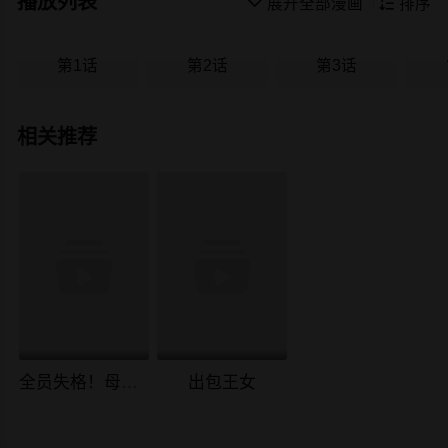
播放列表

展开全部漫画

排序
第1话
第2话
第3话
相关推荐
全员失格！母猪妈妈调教日记
出包王女