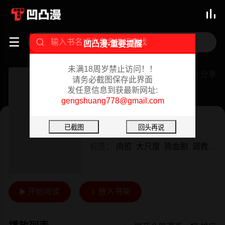



凹凸漫-重要提醒
未满18周岁禁止访问！！
人妻教师狩猎～老师妳在老公面前变得这么湿了喔
分享

请务必截图保存此界面
发任意信息到获最新网址:
已完结 02/08/2024
gengshuang778@gmail.com
日漫
作者：
OUMA
标签：
肉慾
大尺度
狗血剧
调教
不
开始阅读
放入书架

