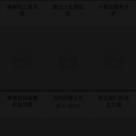
难解的三角关
魔法少女退役
小姐由我来守
係
后
护
前天 15:04
前天 15:03
前天 15:02
难缠姐妹偏要
当时间静止后
和正妹们的语
和我同居
言交换
前天 08:04
前天 15:01
前天 08:04