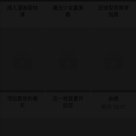
成人漫画取材
魔法少女露美
足球型男脱单
课
娜
指南
前天 16:12
前天 16:11
前天 16:10
顶加套房的春
这一世我要开
幼惑
天
后宫
前天 16:07
前天 16:09
前天 16:08