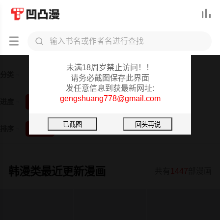



凹凸漫-重要提醒
未满18周岁禁止访问！！
分类
全部
韩漫
日漫
3D漫画
真人
短篇
请务必截图保存此界面
发任意信息到获最新网址:
gengshuang778@gmail.com
进度
全部
已完结
更新中
排序
按时间
按阅读
韩漫类最近更新漫画
共有
1447
部漫画