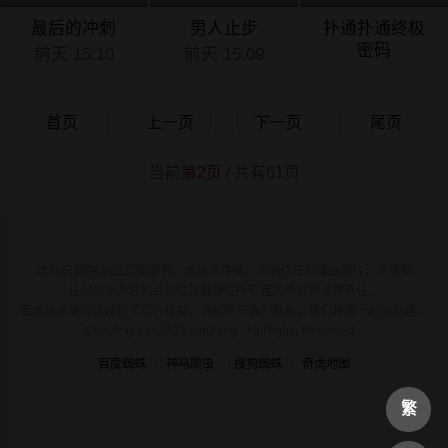
最后的冲刺
男人止步
扑通扑通终极
密码
前天 15:10
前天 15:09
前天 15:08
首页
上一页
下一页
尾页
当前
第2页
/ 共有61页
本站只提供WEB页面服务，本站不存储、不制作任何漫画图片，不承担
任何由于内容的合法性及健康性所引起的争议和法律责任。
若本站收录内容侵犯了您的权益，请邮件与我们联系，我们将第一时间处理。
CopyRight © 2023 atm3.org All Rights Reserved.
百度蜘蛛
神马爬虫
搜狗蜘蛛
奇虎地图
繁