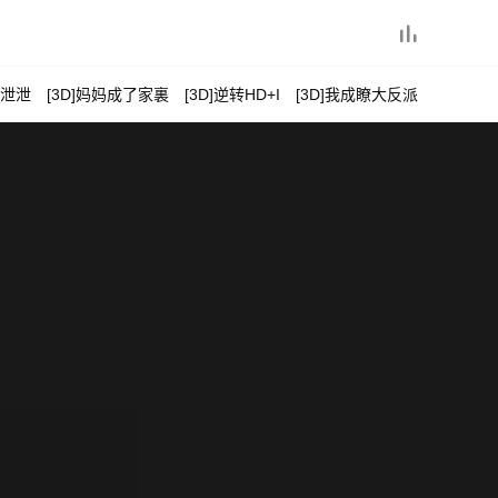

子泄泄
[3D]妈妈成了家裏
[3D]逆转HD+I
[3D]我成瞭大反派