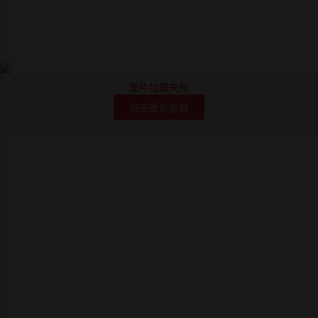
图片加载失败
点击重新加载