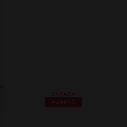
图片加载失败
点击重新加载