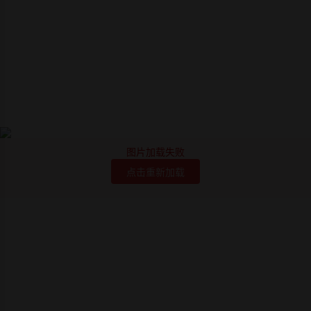
图片加载失败
点击重新加载