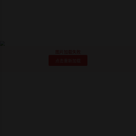
图片加载失败
点击重新加载