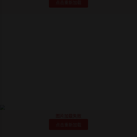
点击重新加载
图片加载失败
点击重新加载