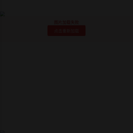
图片加载失败
点击重新加载