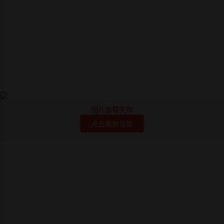
图片加载失败
点击重新加载