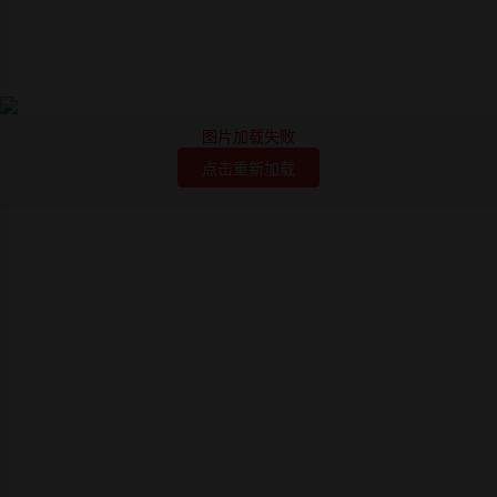
图片加载失败
点击重新加载