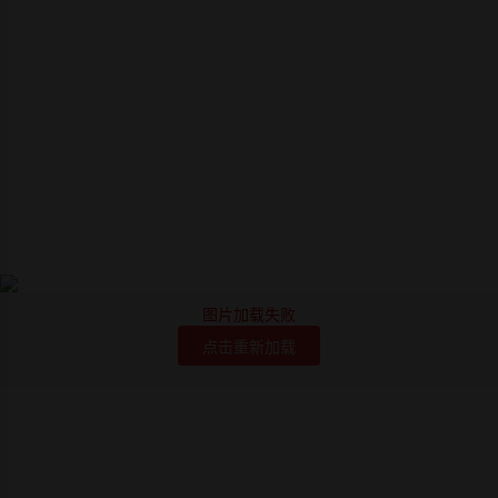
图片加载失败
点击重新加载