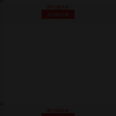
图片加载失败
点击重新加载
图片加载失败