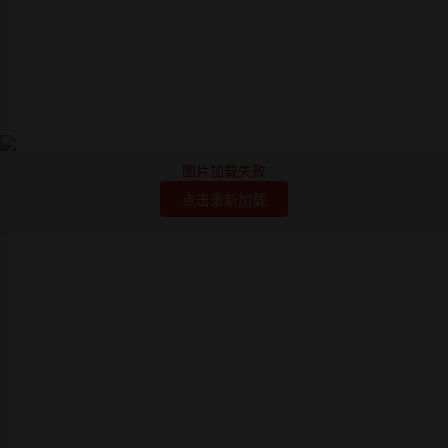
图片加载失败
点击重新加载