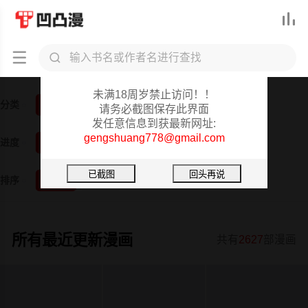



凹凸漫-重要提醒
未满18周岁禁止访问！！
分类
全部
韩漫
日漫
3D漫画
真人
短篇
请务必截图保存此界面
发任意信息到获最新网址:
gengshuang778@gmail.com
进度
全部
已完结
更新中
排序
按时间
按阅读
所有最近更新漫画
共有
2627
部漫画