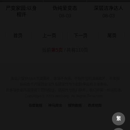
尸变家园:以身
伪纯爱变态
深层洁净达人
相许
08-03
08-03
08-03
首页
上一页
下一页
尾页
当前
第5页
/ 共有110页
本站只提供WEB页面服务，本站不存储、不制作任何漫画图片，不承担
任何由于内容的合法性及健康性所引起的争议和法律责任。
若本站收录内容侵犯了您的权益，请邮件与我们联系，我们将第一时间处理。
CopyRight © 2023 atm3.org All Rights Reserved.
百度蜘蛛
神马爬虫
搜狗蜘蛛
奇虎地图
繁