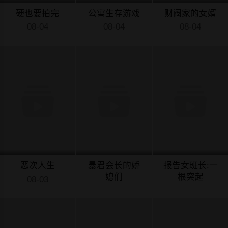
硬也要拍完
公寓生存游戏
财阀家的女婿
08-04
08-04
08-04
恶次人生
暴君会长的娇
报告女班长:一
媳们
根突起
08-03
08-03
08-03